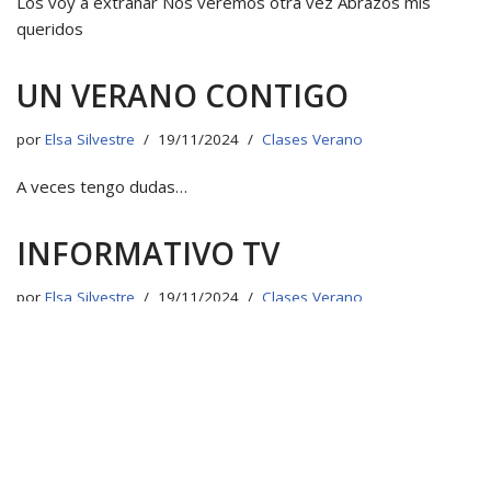
Los voy a extrañar Nos veremos otra vez Abrazos mis
queridos
UN VERANO CONTIGO
por
Elsa Silvestre
19/11/2024
Clases Verano
A veces tengo dudas…
INFORMATIVO TV
por
Elsa Silvestre
19/11/2024
Clases Verano
Los amo, son todo terreno. Clases #todomedios
#habilidadesAudiovisuales IG @elsasilvestreok IG Cursos_es
Seguimos en #verano http://www.elsasilvestre.com.ar }
BENDITOS SEAN