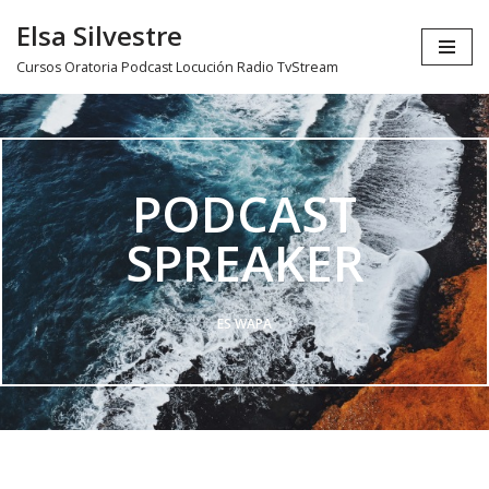
Elsa Silvestre
Ir
Cursos Oratoria Podcast Locución Radio TvStream
al
contenido
PODCAST
SPREAKER
ES WAPA