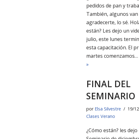
pedidos de pan y traba
También, algunos van
agradecerte, lo sé. Ho
están? Les dejo un vid
julio, este lunes term
esta capacitación. El 
martes comenzamos
»
FINAL DEL
SEMINARIO
por
Elsa Silvestre
19/12
Clases Verano
¿Cómo están? les dejo e
Seminario de diciembre