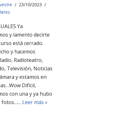
lvestre
23/10/2023
leres
SUALES Ya
os y lamento decirte
curso está cerrado.
cho y hacemos
Radio, Radioteatro,
do, Televisión, Noticias
cámara y estamos en
as…Wow Difícil,
os con una y ya hubo
as fotos……
Leer más »