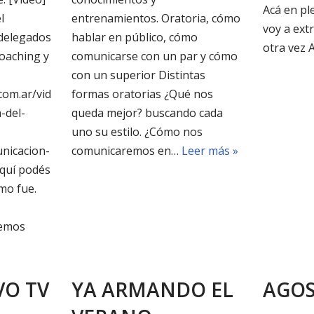
Acá en ple
l
entrenamientos. Oratoria, cómo
voy a ex
 delegados
hablar en público, cómo
otra vez 
oaching y
comunicarse con un par y cómo
con un superior Distintas
com.ar/vid
formas oratorias ¿Qué nos
-del-
queda mejor? buscando cada
-
uno su estilo. ¿Cómo nos
nicacion-
comunicaremos en…
Leer más »
Aquí podés
mo fue.
remos
VO TV
YA ARMANDO EL
AGOS