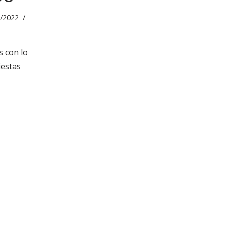
/2022
 con lo
iestas
os,
ás de
a que
eguimos
rsos
usco una