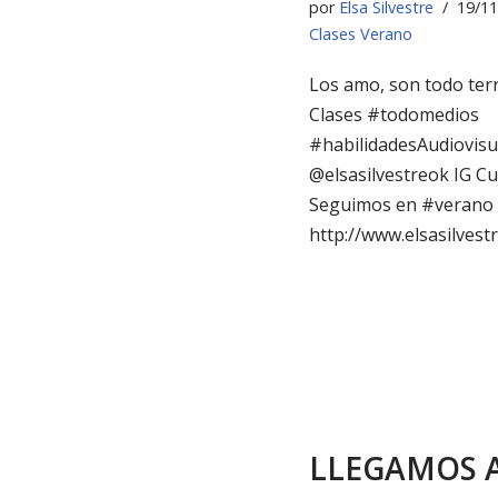
por
Elsa Silvestre
19/11
Clases Verano
Los amo, son todo ter
Clases #todomedios
#habilidadesAudiovisu
@elsasilvestreok IG C
Seguimos en #verano
http://www.elsasilvestr
LLEGAMOS 