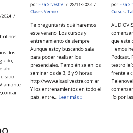
por
Elsa Silvestre
28/11/2023
por
Elsa Si
Clases Verano
Cursos
,
Tal
/2024
Te preguntarás qué haremos
AUDIOVI
este verano. Los cursos y
comenzam
bril nos
entrenamiento de siempre.
que este 
Aunque estoy buscando sala
Hemos he
mos dos
para poder realizar los
Podcast, 
eguido,
presenciales. También salen los
teatro leí
 ahi,
seminarios de 3, 6 y 9 horas
frente a 
u sitio
http://www.elsasilvestre.com.ar
Telenovel
 Viamonte
Y los entrenamientos en todo el
comenzam
e,com.ar
país, entre…
Leer más »
lío por l
DO