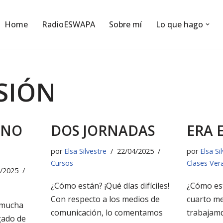
Home
RadioESWAPA
Sobre mí
Lo que hago
SIÓN
ANO
DOS JORNADAS
ERA 
por
Elsa Silvestre
22/04/2025
por
Elsa Si
Cursos
Clases Ver
/2025
¿Cómo están? ¡Qué días difíciles!
¿Cómo es
Con respecto a los medios de
cuarto m
 mucha
comunicación, lo comentamos
trabajamd
gado de