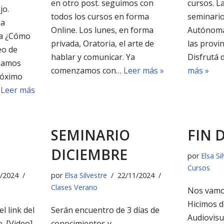
en otro post. seguimos con
cursos. L
jo.
todos los cursos en forma
seminario
 a
Online. Los lunes, en forma
Autónoma
la ¿Cómo
privada, Oratoria, el arte de
las provin
eo de
hablar y comunicar. Ya
Disfrutá 
inamos
comenzamos con…
Leer más »
más »
próximo
…
Leer más
SEMINARIO
FIN 
DICIEMBRE
por
Elsa Si
Cursos
/2024
por
Elsa Silvestre
22/11/2024
Clases Verano
Nos vamo
Hicimos d
l link del
Serán encuentro de 3 días de
Audiovisu
. [Video]
conocimientos y