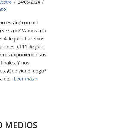
lvestre
24/06/2024
ano
o están? con mil
a vez ¿no? Vamos a lo
el 4 de julio haremos
ciones, el 11 de julio
ores exponiendo sus
finales. Y nos
s. ¡Qué viene luego?
ga de…
Leer más »
 MEDIOS