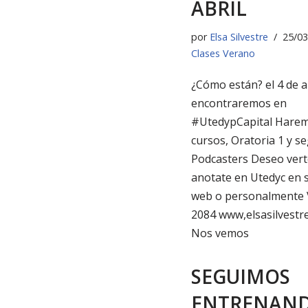
ABRIL
por
Elsa Silvestre
25/03
Clases Verano
¿Cómo están? el 4 de a
encontraremos en
#UtedypCapital Hare
cursos, Oratoria 1 y s
Podcasters Deseo verte
anotate en Utedyc en s
web o personalmente
2084 www,elsasilvestr
Nos vemos
SEGUIMOS
ENTRENAN