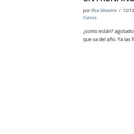
por
Elsa Silvestre
12/12
Cursos
¿como están? agotados
que va del año. Ya las f
encima. Cierre de curs
Despedida del año. ¿Ir
vacaciones? Lo que se
todo esté bien. Acá s
entrenando, dando cu
Online, y ClassCafé. B
sala,…
Leer más »