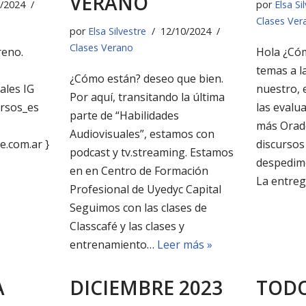
VERANO
/2024
por
Elsa Si
Clases Ver
por
Elsa Silvestre
12/10/2024
Clases Verano
reno.
Hola ¿Cóm
temas a l
¿Cómo están? deseo que bien.
ales IG
nuestro, 
Por aquí, transitando la última
ursos_es
las evalua
parte de “Habilidades
más Orad
Audiovisuales”, estamos con
e.com.ar }
discursos 
podcast y tv.streaming. Estamos
despedimo
en en Centro de Formación
La entre
Profesional de Uyedyc Capital
Seguimos con las clases de
Classcafé y las clases y
entrenamiento…
Leer más »
A
DICIEMBRE 2023
TODO